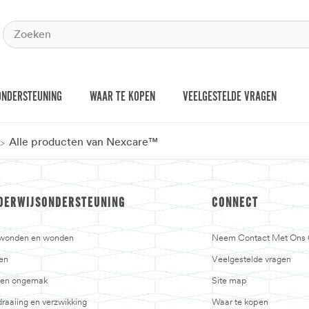
ONDERSTEUNING
WAAR TE KOPEN
VEELGESTELDE VRAGEN
Alle producten van Nexcare™
DERWIJSONDERSTEUNING
CONNECT
jwonden en wonden
Neem Contact Met Ons
en
Veelgestelde vragen
n en ongemak
Site map
raaiing en verzwikking
Waar te kopen