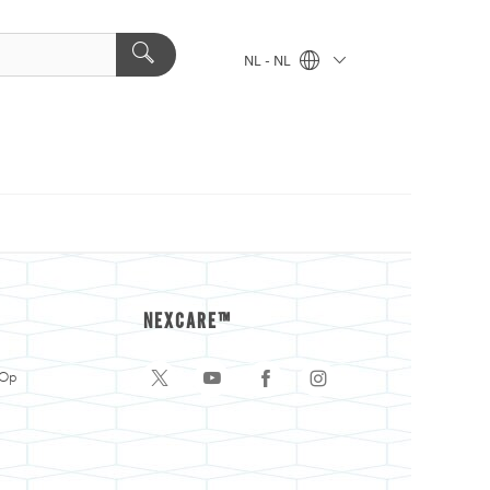
NL - NL
NEXCARE™
 Op