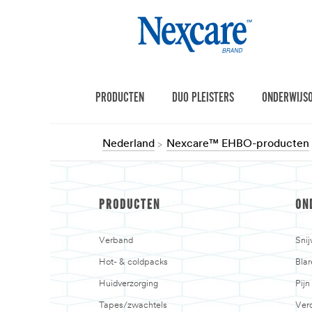
PRODUCTEN
DUO PLEISTERS
ONDERWIJS
Nederland
Nexcare™ EHBO-producten
PRODUCTEN
ON
Verband
Sni
Hot- & coldpacks
Blar
Huidverzorging
Pij
Tapes/zwachtels
Verd